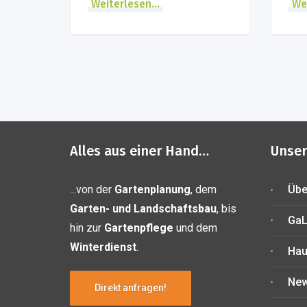
Weiterlesen...
Wei
Alles aus einer Hand…
Unser
...von der
Gartenplanung
, dem
Übe
Garten- und Landschaftsbau
, bis
GaL
hin zur
Gartenpflege
und dem
Winterdienst
.
Hau
Ne
Direkt anfragen!