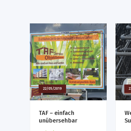
22/05/2019
2
TAF – einfach
We
unübersehbar
Su