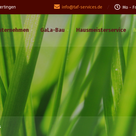
ertingen
info@taf-services.de
Mo - Fr
nternehmen
GaLa-Bau
Hausmeisterservice
s