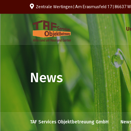
Zentrale Wertingen
| Am Erasmusfeld 17 | 86637 W
U
News
TAF Services Objektbetreuung GmbH
New